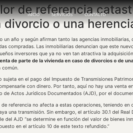
or de referencia catast
INICIO
SERVICIOS
CONTACTO
n divorcio o una herenci
do un año y según afirman tanto las agencias inmobiliarias,
ndas compradas. Las inmobiliarias denuncian que este nuevo
os inversores que ya no ven tan atractiva la adquisición 
nta de parte de la vivienda en caso de divorcios o de un
a común.
 sujeta en el pago del Impuesto de Transmisiones Patrimoni
ompensarle con dinero. Por tanto, aquí no hay una venta en
to de Actos Jurídicos Documentados (AJD), por el document
r de referencia no afecta a estas operaciones, teniendo en
a una transmisión. Sin embargo, el artículo 30.1 del Real 
le del AJD “se determine en función del valor de bienes inm
uesto en el artículo 10 de este texto refundido.”