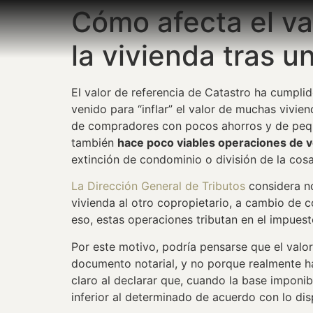
Cómo afecta el val
la vivienda tras u
El valor de referencia de Catastro ha cumpli
venido para “inflar” el valor de muchas vivie
de compradores con pocos ahorros y de pequeñ
también
hace poco viables operaciones de ve
extinción de condominio o división de la cos
La Dirección General de Tributos
considera no
vivienda al otro copropietario, a cambio de c
eso, estas operaciones tributan en el impues
Por este motivo, podría pensarse que el valo
documento notarial, y no porque realmente hay
claro al declarar que, cuando la base imponib
inferior al determinado de acuerdo con lo disp