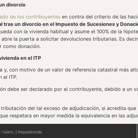
 un divorcio
lado de los contribuyentes
en contra del criterio de las ha
tual tras un divorcio en el Impuesto de Sucesiones y Donac
da con la vivienda habitual y asume el 100% de la hipotec
abre la puerta a solicitar devoluciones tributarias. Es deci
ar como donación.
vivienda en el ITP
a y, con motivo de un valor de referencia catastral más al
 el ITP.
n debe ser declarado por el contribuyente, debido a un val
tributación del tal exceso de adjudicación, si acredita que 
 que respetara en mayor medida la equivalencia en las adju
. Calero, 2 Majadahonda.